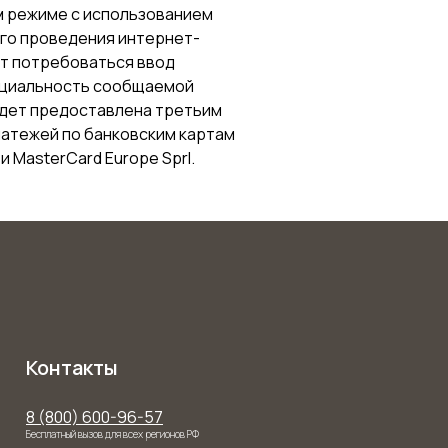
 режиме с использованием
ого проведения интернет-
ет потребоваться ввод
нциальность сообщаемой
дет предоставлена третьим
латежей по банковским картам
 MasterCard Europe Sprl.
Контакты
8 (800) 600-96-57
Бесплатный вызов для всех регионов РФ