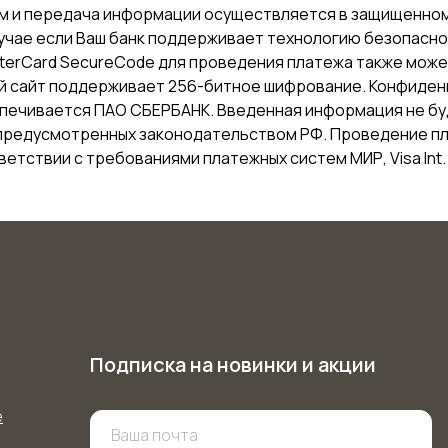
м и передача информации осуществляется в защищенном
лучае если Ваш банк поддерживает технологию безопасн
MasterCard SecureCode для проведения платежа также мож
ий сайт поддерживает 256-битное шифрование. Конфиде
печивается ПАО СБЕРБАНК. Введенная информация не бу
 предусмотренных законодательством РФ. Проведение п
тствии с требованиями платежных систем МИР, Visa Int. и
Подписка на новинки и акции
е