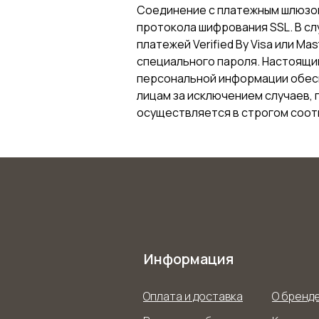
Соединение с платежным шлюзо
протокола шифрования SSL. В с
платежей Verified By Visa или 
специального пароля. Настоящ
персональной информации обес
лицам за исключением случаев,
осуществляется в строгом соотве
Информация
Оплата и доставка
О бренд