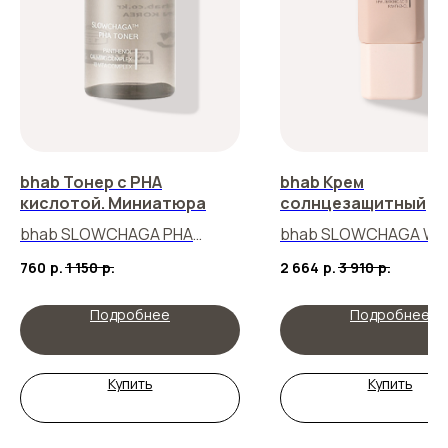
bhab Тонер с PHA
bhab Крем
кислотой. Миниатюра
солнцезащитный
bhab SLOWCHAGA PHA
bhab SLOWCHAGA WA
TONER
FIT SUN CREAM
760
р.
1 150
р.
2 664
р.
3 910
р.
Подробнее
Подробнее
Купить
Купить