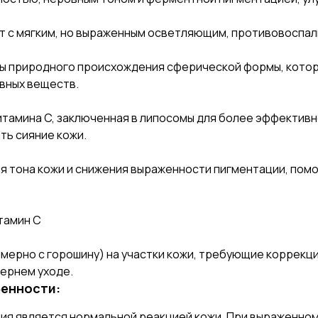
т с мягким, но выраженным осветляющим, противовоспа
цы природного происхождения сферической формы, кото
вных веществ.
итамина C, заключенная в липосомы для более эффективн
ть сияние кожи.
я тона кожи и снижения выраженности пигментации, пом
тамин С
ерно с горошину) на участки кожи, требующие коррекции
чернем уходе.
енности:
ния является нормальной реакцией кожи. При выраженн