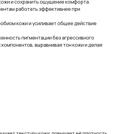
 кожи и сохранить ощущение комфорта.
онентам работать эффективнее при
робиом кожи и усиливает общее действие
аженность пигментации без агрессивного
х компонентов, выравнивая тон кожи и делая
чшает текстуру кожи, повышает её плотность.