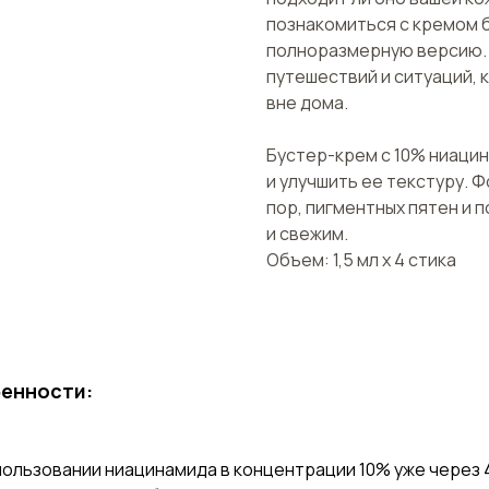
познакомиться с кремом 
полноразмерную версию. 
путешествий и ситуаций, 
вне дома.
Бустер-крем с 10% ниаци
и улучшить ее текстуру.
пор, пигментных пятен и 
и свежим.
Объем: 1,5 мл х 4 стика
енности:
пользовании ниацинамида в концентрации 10% уже через