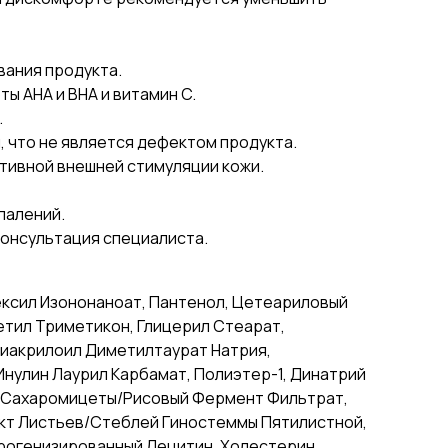
вания продукта.
ы AHA и BHA и витамин C.
.
, что не является дефектом продукта.
тивной внешней стимуляции кожи.
палений.
онсультация специалиста.
ексил Изононаноат, Пантенол, Цетеариловый
етил Триметикон, Глицерил Стеарат,
лиакрилоил Диметилтаурат Натрия,
Инулин Лаурил Карбамат, Полиэтер-1, Динатрий
ь, Сахаромицеты/Рисовый Фермент Фильтрат,
акт Листьев/Стеблей Гиностеммы Пятилистной,
дрогенизированный Лецитин, Холестерин,