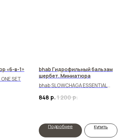
р «6-в-1»
bhab Гидрофильный бальзам
щербет. Миниатюра
 ONE SET
bhab SLOWCHAGA ESSENTIAL
CLEANSING BALM
р.
р.
848
1 200
Подробнее
Купить