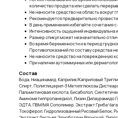
количество продукта или сделать перерыв
Не наносите средство на область вокруг гл
Рекомендуется предварительно провести т
В день применения избегайте сочетания с 
Интенсивность ощущений индивидуальна и 
Размер спикул может незначительно отлич
Во время беременности и в период грудно
Противопоказаний по составу средства не
Не наносите средство на поврежденную ко
При наличии аутоиммунных или дерматоло
Состав
Вода, Ниацинамид, Каприлик/Каприловый Тригл
Спирт, Полиглицерил-3 Метилглюкозы Дистеарат
Пальмитиновая кислота, Бисаболол, Синтетиче
Аминометилпропанедиол, Лизин Дилаурамидо Глу
ЭДТА, ПВМ/МА Сополимер, Экстракт Гриба Чага
Токоферол, Гидролизованный Рисовый Белок, Р
Экстракт Листьев Эриоботрии Японской, Дипро