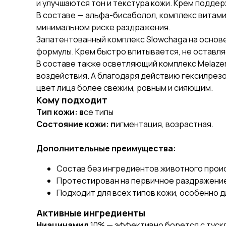
и улучшаются тон и текстура кожи. Крем подде
В составе — альфа-бисаболол, комплекс витам
минимальном риске раздражения.
Запатентованный комплекс Slowchaga на основ
формулы. Крем быстро впитывается, не оставля
В составе также осветляющий комплекс Melazer
воздействия. А благодаря действию гексилрезор
цвет лица более свежим, ровным и сияющим.
Кому подходит
Тип кожи: в
се типы
Состояние кожи: п
игментация, возрастная.
Дополнительные преимущества:
Состав без ингредиентов животного прои
Протестирован на первичное раздражение 
Подходит для всех типов кожи, особенно д
Активные ингредиенты
Ниацинамид
10% — эффективно борется с туск