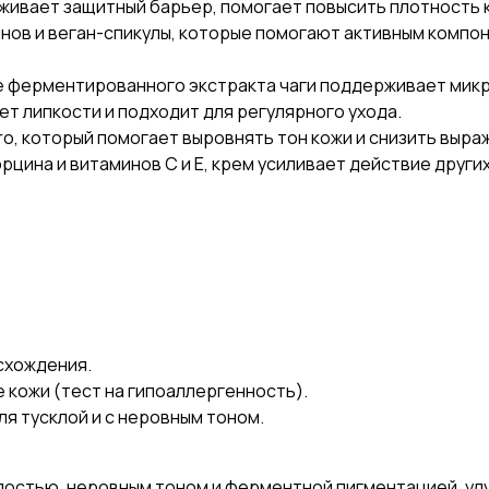
рживает защитный барьер, помогает повысить плотность
инов и веган-спикулы, которые помогают активным комп
е ферментированного экстракта чаги поддерживает мик
ет липкости и подходит для регулярного ухода.
o, который помогает выровнять тон кожи и снизить выр
цина и витаминов С и E, крем усиливает действие други
схождения.
кожи (тест на гипоаллергенность).
ля тусклой и с неровным тоном.
лостью, неровным тоном и ферментной пигментацией, улу