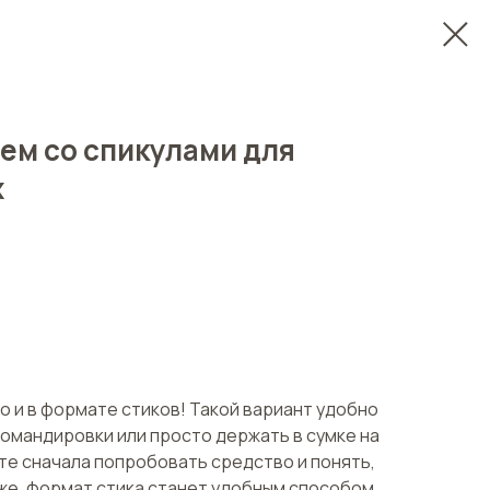
ем со спикулами для
х
 и в формате стиков! Такой вариант удобно
 командировки или просто держать в сумке на
ите сначала попробовать средство и понять,
оже, формат стика станет удобным способом