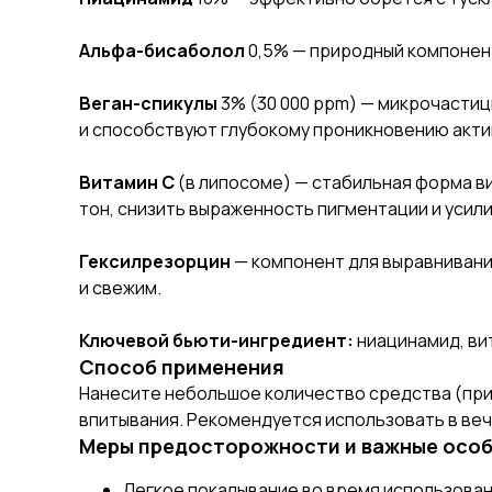
Альфа-бисаболол
0,5% — природный компонен
Веган-спикулы
3% (30 000 ppm) — микрочасти
и способствуют глубокому проникновению акти
Витамин С
(в липосоме) — стабильная форма в
тон, снизить выраженность пигментации и усили
Гексилрезорцин
— компонент для выравнивани
и свежим.
Ключевой бьюти-ингредиент:
ниацинамид, ви
Способ применения
Нанесите небольшое количество средства (прим
впитывания. Рекомендуется использовать в ве
Меры предосторожности и важные особ
Легкое покалывание во время использова