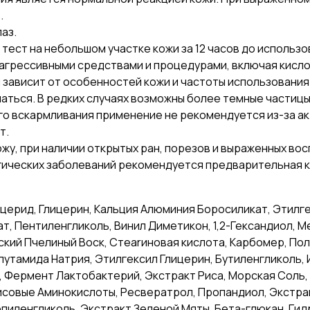
.
аз.
ест на небольшом участке кожи за 12 часов до использо
агрессивными средствами и процедурами, включая кислот
зависит от особенностей кожи и частоты использования
аться. В редких случаях возможны более темные частицы
го вскармливания применение не рекомендуется из-за ак
т.
жу, при наличии открытых ран, порезов и выраженных вос
гических заболеваний рекомендуется предварительная к
ицерид, Глицерин, Кальция Алюминия Боросиликат, Этилг
, Пентиленгликоль, Винил Диметикон, 1,2-Гександиол, М
ский Пчелиный Воск, Стearиновая кислота, Карбомер, По
тамида Натрия, Этилгексил Глицерин, Бутиленгликоль, 
, Фермент Лактобактерий, Экстракт Риса, Морская Сол
исовые Аминокислоты, Ресвератрол, Пропандиол, Экстр
пиленгликоль, Экстракт Зеленой Мяты, Бета-глюкан, Ги