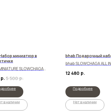
 Набор миниатюр в
bhab Подарочный набо
етичке
bhab SLOWCHAGA ALL IN
 MINIATURE SLOWCHAGA
р.
12 480
ETIC BAG SET
р.
р.
5 500
одробнее
Подробнее
т в наличии
Нет в наличии