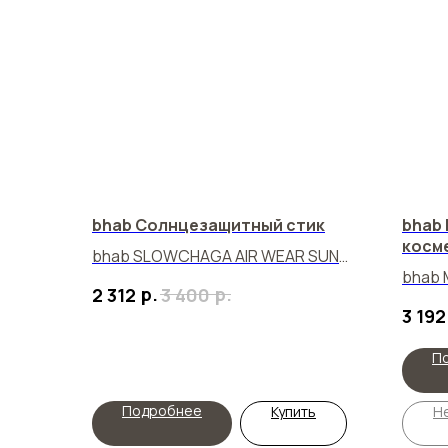
bhab Солнцезащитный стик
bhab
косм
bhab SLOWCHAGA AIR WEAR SUN
bhab
STICK
р.
р.
2 312
3 400
COSM
3 192
П
Подробнее
Купить
Не